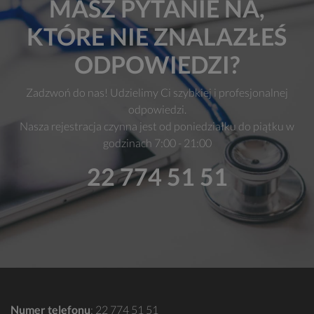
MASZ PYTANIE NA,
KTÓRE NIE ZNALAZŁEŚ
ODPOWIEDZI?
Zadzwoń do nas! Udzielimy Ci szybkiej i profesjonalnej
odpowiedzi.
Nasza rejestracja czynna jest od poniedziałku do piątku w
godzinach 7:00 - 21:00
22 774 51 51
Numer telefonu
:
22 774 51 51