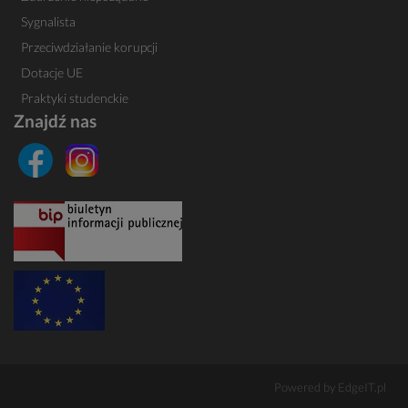
Sygnalista
Przeciwdziałanie korupcji
Dotacje UE
Praktyki studenckie
Znajdź nas
Powered by
EdgeIT.pl