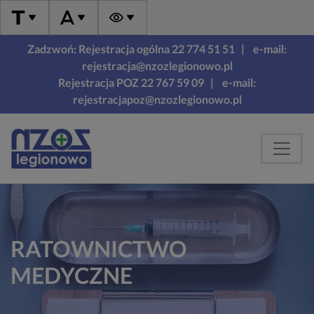
Zadzwoń: Rejestracja ogólna 22 774 51 51
| e-mail:
rejestracja@nzozlegionowo.pl
Rejestracja POZ 22 767 59 09
| e-mail:
rejestracjapoz@nzozlegionowo.pl
RATOWNICTWO
MEDYCZNE