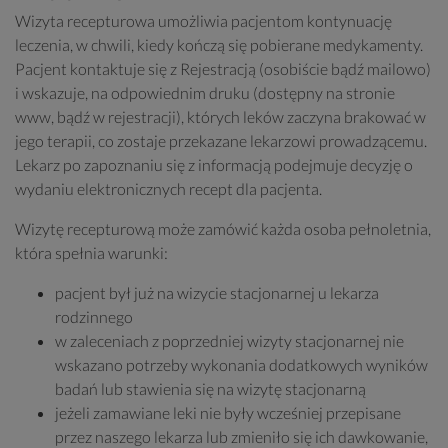
Wizyta recepturowa umożliwia pacjentom kontynuację
leczenia, w chwili, kiedy kończą się pobierane medykamenty.
Pacjent kontaktuje się z Rejestracją (osobiście bądź mailowo)
i wskazuje, na odpowiednim druku (dostępny na stronie
www, bądź w rejestracji), których leków zaczyna brakować w
jego terapii, co zostaje przekazane lekarzowi prowadzącemu.
Lekarz po zapoznaniu się z informacją podejmuje decyzję o
wydaniu elektronicznych recept dla pacjenta.
Wizytę recepturową może zamówić każda osoba pełnoletnia,
która spełnia warunki:
pacjent był już na wizycie stacjonarnej u lekarza
rodzinnego
w zaleceniach z poprzedniej wizyty stacjonarnej nie
wskazano potrzeby wykonania dodatkowych wyników
badań lub stawienia się na wizytę stacjonarną
jeżeli zamawiane leki nie były wcześniej przepisane
przez naszego lekarza lub zmieniło się ich dawkowanie,