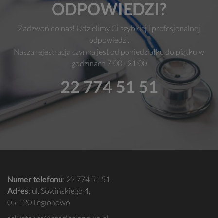
ODPOWIEDZI?
Zadzwoń do nas! Udzielimy Ci szybkiej i profesjonalnej
odpowiedzi.
Nasza rejestracja czynna jest od poniedziałku do piątku w
godzinach 7:00 - 21:00
22 774 51 51
Numer telefonu
:
22 774 51 51
Adres
: ul. Sowińskiego 4,
05-120 Legionowo
sekretariat@nzozlegionowo.pl