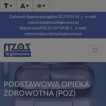
Zadzwoń: Rejestracja ogólna 22 774 51 51
| e-mail:
rejestracja@nzozlegionowo.pl
Rejestracja POZ 22 767 59 09
| e-mail:
rejestracjapoz@nzozlegionowo.pl
PODSTAWOWA OPIEKA
ZDROWOTNA (POZ)