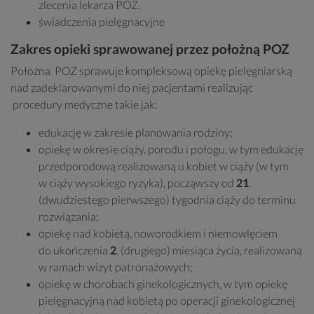
zlecenia lekarza POZ,
świadczenia pielęgnacyjne
Zakres opieki sprawowanej przez położną POZ
Położna POZ sprawuje kompleksową opiekę pielęgniarską
nad zadeklarowanymi do niej pacjentami realizując
procedury medyczne takie jak:
edukację w zakresie planowania rodziny;
opiekę w okresie ciąży, porodu i połogu, w tym edukację
przedporodową realizowaną u kobiet w ciąży (w tym
w ciąży wysokiego ryzyka), począwszy od
21
.
(dwudziestego pierwszego) tygodnia ciąży do terminu
rozwiązania;
opiekę nad kobietą, noworodkiem i niemowlęciem
do ukończenia
2
. (drugiego) miesiąca życia, realizowaną
w ramach wizyt patronażowych;
opiekę w chorobach ginekologicznych, w tym opiekę
pielęgnacyjną nad kobietą po operacji ginekologicznej