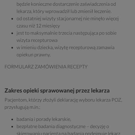
będzie konieczne dostarczenie zaświadczenia od
lekarza, który wprowadził lub zmienił leczenie.
od ostatniej wizyty stacjonarnej nie minęło więcej
czasu niż 12 miesięcy
jest to maksymalnie trzecia następująca po sobie
wizyta recepturowa
w imieniu dziecka, wizytę recepturową zamawia
opiekun prawny.
FORMULARZ ZAMÓWIENIA RECEPTY
Zakres opieki sprawowanej przez lekarza
Pacjentom, którzy złożyli deklarację wyboru lekarza POZ,
przysługują m.in.:
badania i porady lekarskie,
bezpłatne badania diagnostyczne – decyzję o
skierowaniu pacjenta na badania podejmuje lekarz.