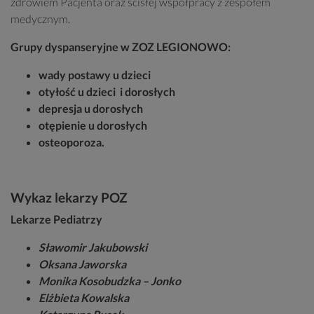
zdrowiem Pacjenta oraz ścisłej współpracy z zespołem
medycznym.
Grupy dyspanseryjne w ZOZ LEGIONOWO:
wady postawy u dzieci
otyłość u dzieci i dorosłych
depresja u dorosłych
otępienie u dorosłych
osteoporoza.
Wykaz lekarzy POZ
Lekarze Pediatrzy
Sławomir Jakubowski
Oksana Jaworska
Monika Kosobudzka – Jonko
Elżbieta Kowalska