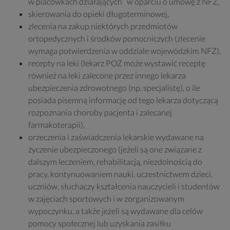
w placówkach działających w oparciu o umowę z NFZ,
skierowania do opieki długoterminowej,
zlecenia na zakup niektórych przedmiotów
ortopedycznych i środków pomocniczych (zlecenie
wymaga potwierdzenia w oddziale wojewódzkim NFZ),
recepty na leki (lekarz POZ może wystawić receptę
również na leki zalecone przez innego lekarza
ubezpieczenia zdrowotnego (np. specjalistę), o ile
posiada pisemną informację od tego lekarza dotyczącą
rozpoznania choroby pacjenta i zalecanej
farmakoterapii),
orzeczenia i zaświadczenia lekarskie wydawane na
życzenie ubezpieczonego (jeżeli są one związane z
dalszym leczeniem, rehabilitacją, niezdolnością do
pracy, kontynuowaniem nauki, uczestnictwem dzieci,
uczniów, słuchaczy kształcenia nauczycieli i studentów
w zajęciach sportowych i w zorganizowanym
wypoczynku, a także jeżeli są wydawane dla celów
pomocy społecznej lub uzyskania zasiłku