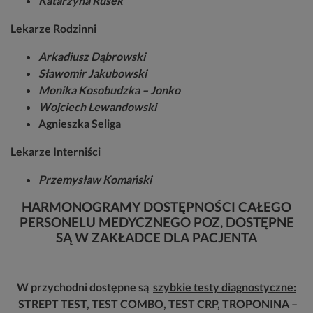
Katarzyna Rusek
Lekarze Rodzinni
Arkadiusz Dąbrowski
Sławomir Jakubowski
Monika Kosobudzka – Jonko
Wojciech Lewandowski
Agnieszka Seliga
Lekarze Interniści
Przemysław Komański
HARMONOGRAMY DOSTĘPNOŚCI CAŁEGO
PERSONELU MEDYCZNEGO POZ, DOSTĘPNE
SĄ W ZAKŁADCE DLA PACJENTA
W przychodni dostępne są
szybkie testy diagnostyczne:
STREPT TEST, TEST COMBO, TEST CRP, TROPONINA –