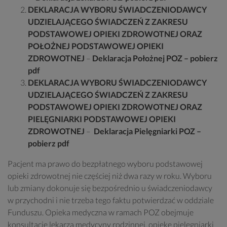
DEKLARACJA WYBORU ŚWIADCZENIODAWCY
UDZIELAJĄCEGO ŚWIADCZEŃ Z ZAKRESU
PODSTAWOWEJ OPIEKI ZDROWOTNEJ ORAZ
POŁOŻNEJ PODSTAWOWEJ OPIEKI
ZDROWOTNEJ
–
Deklaracja Położnej POZ – pobierz
pdf
DEKLARACJA WYBORU ŚWIADCZENIODAWCY
UDZIELAJĄCEGO ŚWIADCZEŃ Z ZAKRESU
PODSTAWOWEJ OPIEKI ZDROWOTNEJ ORAZ
PIELĘGNIARKI PODSTAWOWEJ OPIEKI
ZDROWOTNEJ
–
Deklaracja Pielęgniarki POZ –
pobierz pdf
Pacjent ma prawo do bezpłatnego wyboru podstawowej
opieki zdrowotnej nie częściej niż dwa razy w roku. Wyboru
lub zmiany dokonuje się bezpośrednio u świadczeniodawcy
w przychodni i nie trzeba tego faktu potwierdzać w oddziale
Funduszu. Opieka medyczna w ramach POZ obejmuje
konsultacje lekarza medycyny rodzinnej, opiekę pielęgniarki