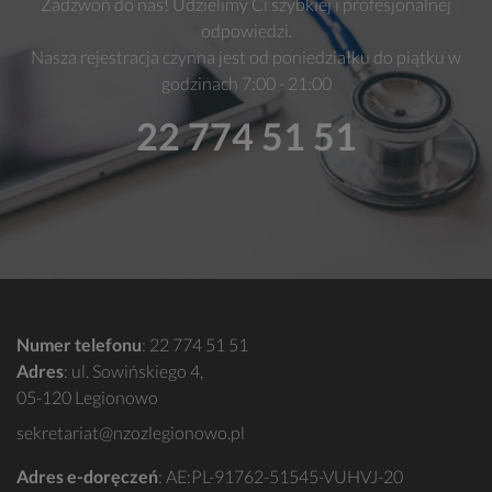
Zadzwoń do nas! Udzielimy Ci szybkiej i profesjonalnej
odpowiedzi.
Nasza rejestracja czynna jest od poniedziałku do piątku w
godzinach 7:00 - 21:00
22 774 51 51
Numer telefonu
:
22 774 51 51
Adres
: ul. Sowińskiego 4,
05-120 Legionowo
sekretariat@nzozlegionowo.pl
Adres e-doręczeń
: AE:PL-91762-51545-VUHVJ-20