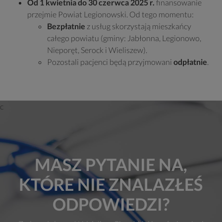
Od 1 kwietnia do 30 czerwca 2025 r.
finansowanie
przejmie Powiat Legionowski. Od tego momentu:
Bezpłatnie
z usług skorzystają mieszkańcy
całego powiatu (gminy: Jabłonna, Legionowo,
Nieporęt, Serock i Wieliszew).
Pozostali pacjenci będą przyjmowani
odpłatnie
.
MASZ PYTANIE NA,
KTÓRE NIE ZNALAZŁEŚ
ODPOWIEDZI?