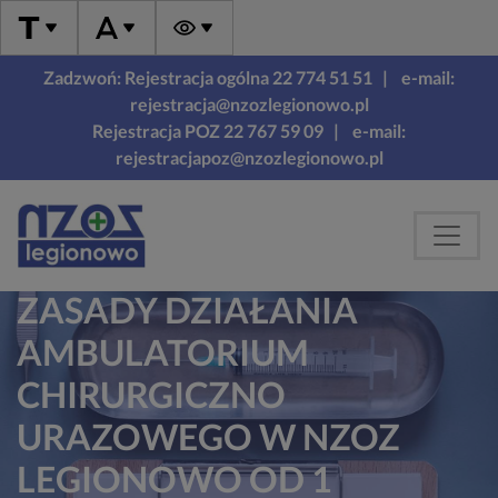
Zadzwoń: Rejestracja ogólna 22 774 51 51
| e-mail:
rejestracja@nzozlegionowo.pl
Rejestracja POZ 22 767 59 09
| e-mail:
rejestracjapoz@nzozlegionowo.pl
ZASADY DZIAŁANIA
AMBULATORIUM
CHIRURGICZNO
URAZOWEGO W NZOZ
LEGIONOWO OD 1