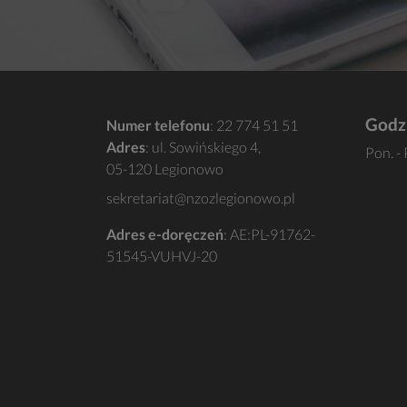
Godz
Numer telefonu
:
22 774 51 51
Adres
: ul. Sowińskiego 4,
Pon. - 
05-120 Legionowo
sekretariat@nzozlegionowo.pl
Adres e-doręczeń
: AE:PL-91762-
51545-VUHVJ-20