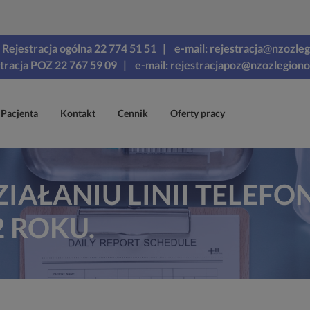
Rejestracja ogólna 22 774 51 51
| e-mail: rejestracja@nzozle
tracja POZ 22 767 59 09
| e-mail: rejestracjapoz@nzozlegion
 Pacjenta
Kontakt
Cennik
Oferty pracy
IAŁANIU LINII TELEFO
2 ROKU.