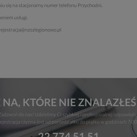
u się na stacjonarny numer telefonu Przychodni.
eniem usługi.
rejestracja@nzozlegionowo.pl
 NA, KTÓRE NIE ZNALAZŁE
Zadzwoń do nas! Udzielimy Ci szybkiej i profesjonalnej odpowiedzi
ejestracja czynna jest od poniedziałku do piątku w godzinach 7:00
22 774 51 51