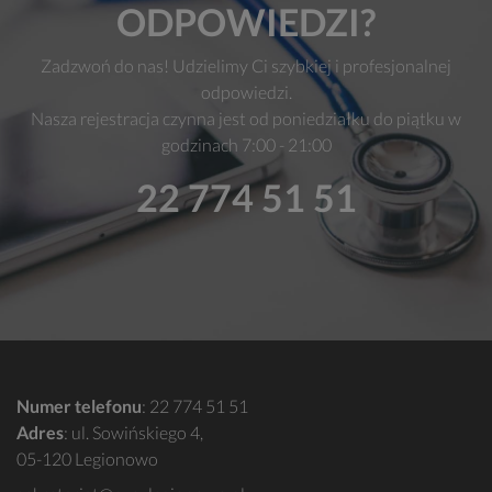
ODPOWIEDZI?
Zadzwoń do nas! Udzielimy Ci szybkiej i profesjonalnej
odpowiedzi.
Nasza rejestracja czynna jest od poniedziałku do piątku w
godzinach 7:00 - 21:00
22 774 51 51
Numer telefonu
:
22 774 51 51
Adres
: ul. Sowińskiego 4,
05-120 Legionowo