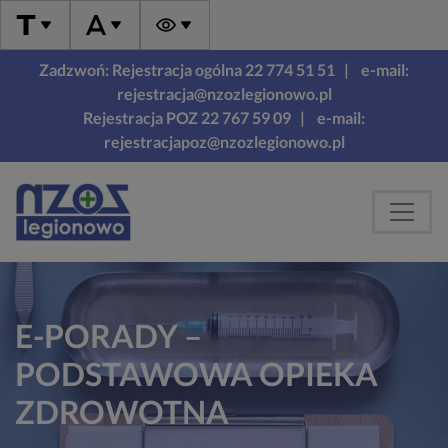
Zadzwoń: Rejestracja ogólna 22 774 51 51
| e-mail:
rejestracja@nzozlegionowo.pl
Rejestracja POZ 22 767 59 09
| e-mail:
rejestracjapoz@nzozlegionowo.pl
E-PORADY –
PODSTAWOWA OPIEKA
ZDROWOTNA